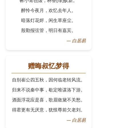
帐小青毡煖，杯香[绿]蚁新。
醉怜今夜月，欢忆去年人。
暗落灯花烬，闲生草座尘。
殷勤报弦管，明日有嘉宾。
—
白居易
赠晦叔忆梦得
自别崔公四五秋，因何临老转风流。
归来不说秦中事，歇定唯谋洛下游。
酒面浮花应是喜，歌眉敛黛不关愁。
得君更有无厌意，犹恨尊前欠老刘。
—
白居易