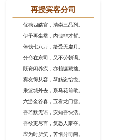
再授宾客分司
优稳四皓官，清崇三品列。
伊予再尘忝，内愧非才哲。
俸钱七八万，给受无虚月。
分命在东司，又不劳朝谒。
既资闲养疾，亦赖慵藏拙。
宾友得从容，琴觞恣怡悦。
乘篮城外去，系马花前歇。
六游金谷春，五看龙门雪。
吾若默无语，安知吾快活。
吾欲更尽言，复恐人豪夺。
应为时所笑，苦惜分司阙。