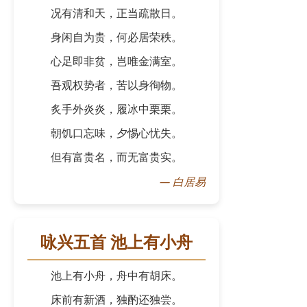
况有清和天，正当疏散日。
身闲自为贵，何必居荣秩。
心足即非贫，岂唯金满室。
吾观权势者，苦以身徇物。
炙手外炎炎，履冰中栗栗。
朝饥口忘味，夕惕心忧失。
但有富贵名，而无富贵实。
—
白居易
咏兴五首 池上有小舟
池上有小舟，舟中有胡床。
床前有新酒，独酌还独尝。