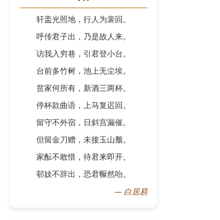
轩盖光照地，行人为裴回。
呼传君子出，乃是故人来。
访我入穷巷，引君登小台。
台前多竹树，池上无尘埃。
贫家何所有，新酒三两杯。
停杯款曲语，上马复迟回。
留守不外宿，日斜宫漏催。
但留金刀赠，未接玉山颓。
家酝不敢惜，待君来即开。
邨妓不辞出，恐君冁然咍。
—
白居易