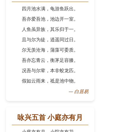
四月池水满，龟游鱼跃出。
吾亦爱吾池，池边开一室。
人鱼虽异族，其乐归于一。
且与尔为徒，逍遥同过日。
尔无羡沧海，蒲藻可委质。
吾亦忘青云，衡茅足容膝。
况吾与尔辈，本非蛟龙匹。
假如云雨来，祗是池中物。
—
白居易
咏兴五首 小庭亦有月
小庭亦有月，小院亦有花。