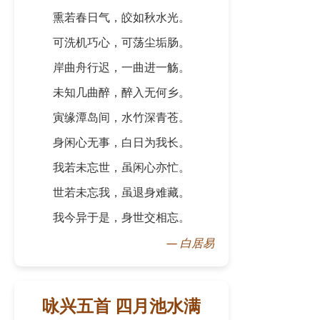
熏若春日气，皎如秋水光。
可洗机巧心，可荡尘垢肠。
岸曲舟行迟，一曲进一觞。
未知几曲醉，醉入无何乡。
寅缘潭岛间，水竹深青苍。
身闲心无事，白日为我长。
我若未忘世，虽闲心亦忙。
世若未忘我，虽退身难藏。
我今异于是，身世交相忘。
—
白居易
咏兴五首 四月池水满