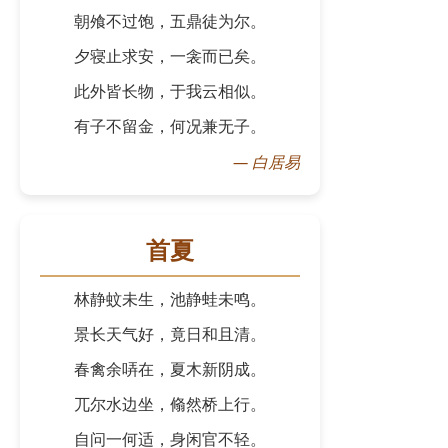
朝飧不过饱，五鼎徒为尔。
夕寝止求安，一衾而已矣。
此外皆长物，于我云相似。
有子不留金，何况兼无子。
—
白居易
首夏
林静蚊未生，池静蛙未鸣。
景长天气好，竟日和且清。
春禽余哢在，夏木新阴成。
兀尔水边坐，翛然桥上行。
自问一何适，身闲官不轻。