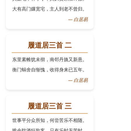
大有高门鏁宽宅，主人到老不曾归。
—
白居易
履道居三首 二
东里素帷犹未彻，南邻丹旐又新悬。
衡门蜗舍自惭愧，收得身来已五年。
—
白居易
履道居三首 三
世事平分众所知，何尝苦乐不相随。
唯余耽酒狂歌客，只有乐时无苦时。