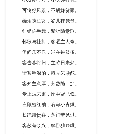
可怜好风景，不解嫌贫家。
菱角执笙簧，谷儿抹琵琶。
红绡信手舞，紫绡随意歌。
邨歌与社舞，客哂主人夸。
但问乐不乐，岂在钟鼓多。
客告暮将归，主称日未斜。
请客稍深酌，愿见朱颜酡。
客知主意厚，分数随口加。
堂上烛未秉，座中冠已峩。
左顾短红袖，右命小青娥。
长跪谢贵客，蓬门劳见过。
客散有余兴，醉卧独吟哦。