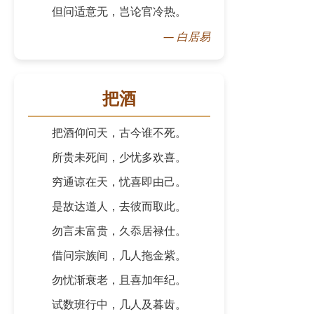
但问适意无，岂论官冷热。
—
白居易
把酒
把酒仰问天，古今谁不死。
所贵未死间，少忧多欢喜。
穷通谅在天，忧喜即由己。
是故达道人，去彼而取此。
勿言未富贵，久忝居禄仕。
借问宗族间，几人拖金紫。
勿忧渐衰老，且喜加年纪。
试数班行中，几人及暮齿。