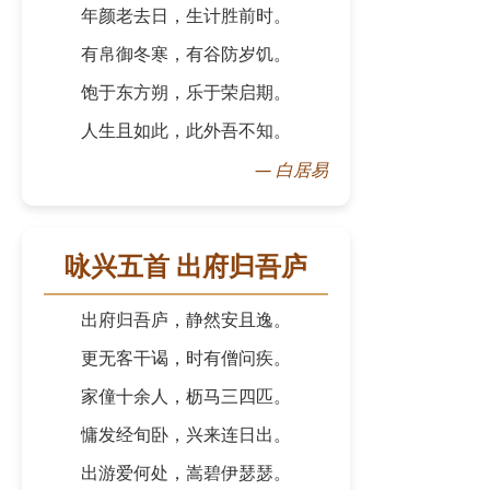
年颜老去日，生计胜前时。
有帛御冬寒，有谷防岁饥。
饱于东方朔，乐于荣启期。
人生且如此，此外吾不知。
—
白居易
咏兴五首 出府归吾庐
出府归吾庐，静然安且逸。
更无客干谒，时有僧问疾。
家僮十余人，枥马三四匹。
慵发经旬卧，兴来连日出。
出游爱何处，嵩碧伊瑟瑟。