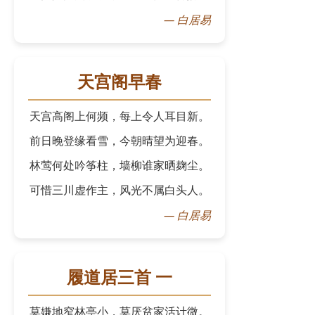
—
白居易
天宫阁早春
天宫高阁上何频，每上令人耳目新。
前日晚登缘看雪，今朝晴望为迎春。
林莺何处吟筝柱，墙柳谁家晒麹尘。
可惜三川虚作主，风光不属白头人。
—
白居易
履道居三首 一
莫嫌地窄林亭小，莫厌贫家活计微。