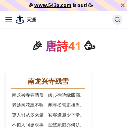
🎉️
www.543x.com
is out!
🥳️
天涯
🎉
唐詩41
🥳
南龙兴寺残雪
南龙兴寺春晴后，缓步徐吟绕四廊。
老趁风花应不称，闲寻松雪正相当。
吏人引从多乘轝，宾客逢迎少下堂。
不拟人间更求事，些些疏懒亦何妨。