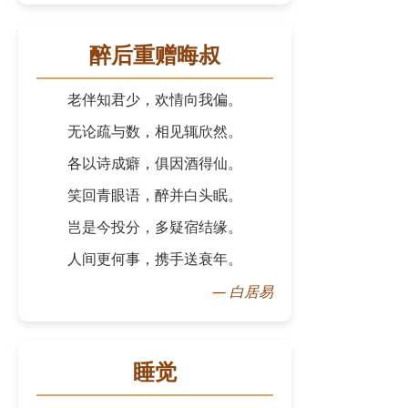
醉后重赠晦叔
老伴知君少，欢情向我偏。
无论疏与数，相见辄欣然。
各以诗成癖，俱因酒得仙。
笑回青眼语，醉并白头眠。
岂是今投分，多疑宿结缘。
人间更何事，携手送衰年。
—
白居易
睡觉