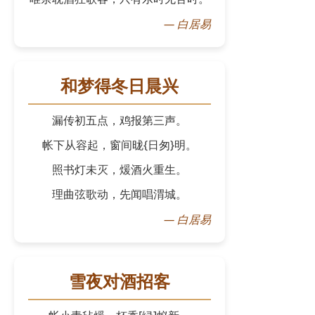
—
白居易
和梦得冬日晨兴
漏传初五点，鸡报第三声。
帐下从容起，窗间昽{日匆}明。
照书灯未灭，煖酒火重生。
理曲弦歌动，先闻唱渭城。
—
白居易
雪夜对酒招客