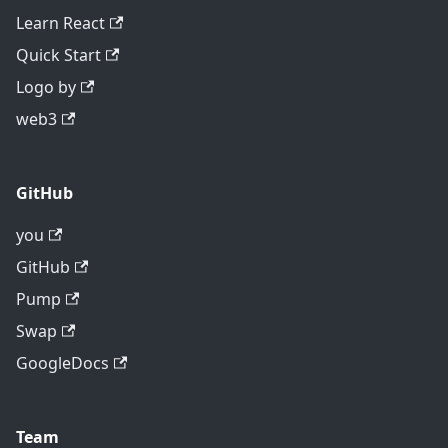
Learn React
Quick Start
Logo by
web3
GitHub
you
GitHub
Pump
Swap
GoogleDocs
Team