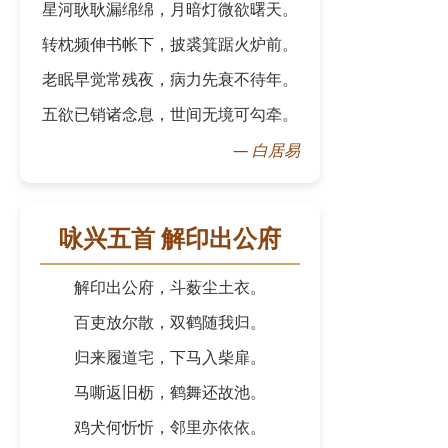
星河耿耿漏绵绵，月暗灯微欲曙天。
转枕频伸书帐下，披裘箕踞火炉前。
老眠早觉常残夜，病力先衰不待年。
五欲已销诸念息，世间无境可勾牵。
—
白居易
咏兴五首 解印出公府
解印出公府，斗薮尘土衣。
百吏放尔散，双鹤随我归。
归来履道宅，下马入柴扉。
马嘶返旧枥，鹤舞还故池。
鸡犬何忻忻，邻里亦依依。