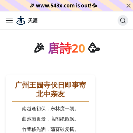
🎉️
www.543x.com
is out!
🥳️
天涯
🎉
唐詩20
🥳
广州王园寺伏日即事寄
北中亲友
南越逢初伏，东林度一朝。
曲池煎畏景，高阁绝微飙。
竹簟移先洒，蒲葵破复摇。