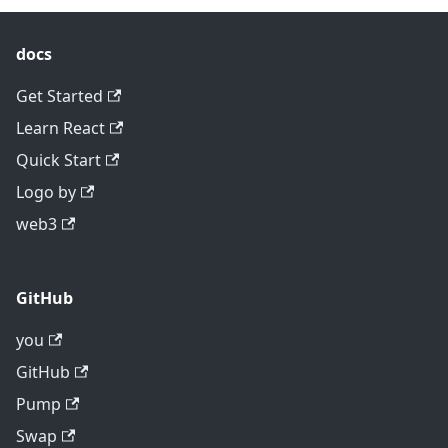
docs
Get Started
Learn React
Quick Start
Logo by
web3
GitHub
you
GitHub
Pump
Swap