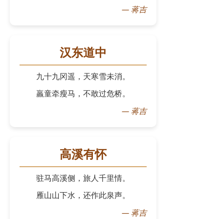
—
蒋吉
汉东道中
九十九冈遥，天寒雪未消。
羸童牵瘦马，不敢过危桥。
—
蒋吉
高溪有怀
驻马高溪侧，旅人千里情。
雁山山下水，还作此泉声。
—
蒋吉