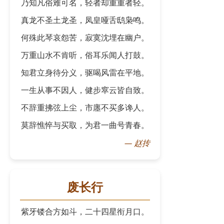
乃知凡俗难可名，轻者却重重者轻。
真龙不圣土龙圣，凤皇哑舌鸱枭鸣。
何殊此琴哀怨苦，寂寞沈埋在幽户。
万重山水不肯听，俗耳乐闻人打鼓。
知君立身待分义，驱喝风雷在平地。
一生从事不因人，健步窣云皆自致。
不辞重拂弦上尘，市廛不买多谗人。
莫辞憔悴与买取，为君一曲号青春。
—
赵抟
废长行
紫牙镂合方如斗，二十四星衔月口。