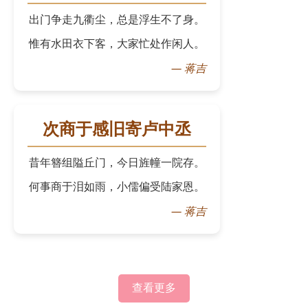
出门争走九衢尘，总是浮生不了身。
惟有水田衣下客，大家忙处作闲人。
—
蒋吉
次商于感旧寄卢中丞
昔年簪组隘丘门，今日旌幢一院存。
何事商于泪如雨，小儒偏受陆家恩。
—
蒋吉
查看更多