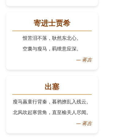
寄进士贾希
恨苦泪不落，耿然东北心。
空囊与瘦马，羁绁意应深。
—
蒋吉
出塞
瘦马羸童行背秦，暮鸦撩乱入残云。
北风吹起寒营角，直至榆关人尽闻。
—
蒋吉