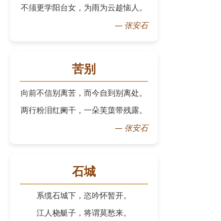
不须更学阳台女，为雨为云趁恼人。
—
张安石
苦别
向前不信别离苦，而今自到别离处。
两行粉泪红阑干，一朵芙蕖带残露。
—
张安石
石城
系缆石城下，恣吟怀暂开。
江人桡艇子，将谓莫愁来。