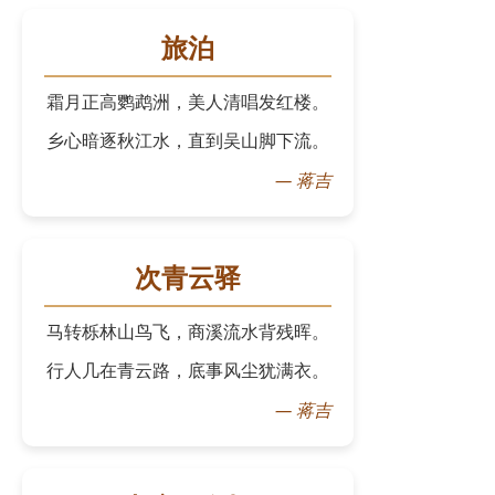
旅泊
霜月正高鹦鹉洲，美人清唱发红楼。
乡心暗逐秋江水，直到吴山脚下流。
—
蒋吉
次青云驿
马转栎林山鸟飞，商溪流水背残晖。
行人几在青云路，底事风尘犹满衣。
—
蒋吉