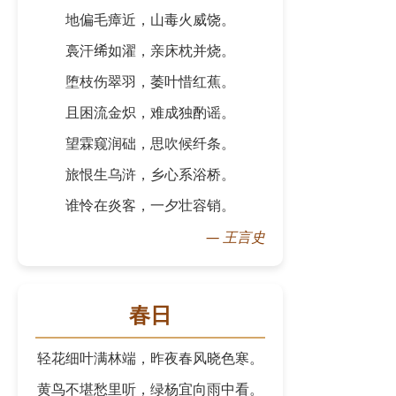
地偏毛瘴近，山毒火威饶。
裛汗𫄨如濯，亲床枕并烧。
堕枝伤翠羽，萎叶惜红蕉。
且困流金炽，难成独酌谣。
望霖窥润础，思吹候纤条。
旅恨生乌浒，乡心系浴桥。
谁怜在炎客，一夕壮容销。
—
王言史
春日
轻花细叶满林端，昨夜春风晓色寒。
黄鸟不堪愁里听，绿杨宜向雨中看。