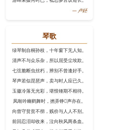
游蜂采掇何时已，祗恐多言议短长。
—
卢鉟
琴歌
绿琴制自桐孙枝，十年窗下无人知。
清声不与众乐杂，所以屈受尘埃欺。
七弦脆断虫丝朽，辨别不曾逢好手。
琴声若似琵琶声，卖与时人应已久。
玉徽冷落无光彩，堪恨锺期不相待。
凤啭吟幽鹤舞时，撚弄铮𪭢声亦在。
向曾守贫贫不彻，贱价与人人不别。
前回忍泪却收来，泣向秋风两条血。