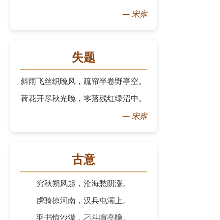
—
宋雍
失题
斜雨飞丝织晚风，疏帘半卷野亭空。
荷花开尽秋光晚，零落残红绿沼中。
—
宋雍
古意
穷秋朔风起，沧海愁阴涨。
虏骑掠河南，汉兵屯灞上。
羽书惊沙漠，刁斗喧亭障。