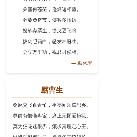
关塞何苍茫，遥烽递相望。
弱龄负奇节，侠客多招访。
投笔弃𦈡生，提戈逐飞将。
拔剑照霜白，怒发冲冠壮。
会立万里功，视君封侯相。
—
戴休珽
勗曹生
桑扈交飞百舌忙，祖亭闻乐倍思乡。
尊前有恨惭卑宦，席上无憀爱艳妆。
莫为狂花迷眼界，须求真理定心王。