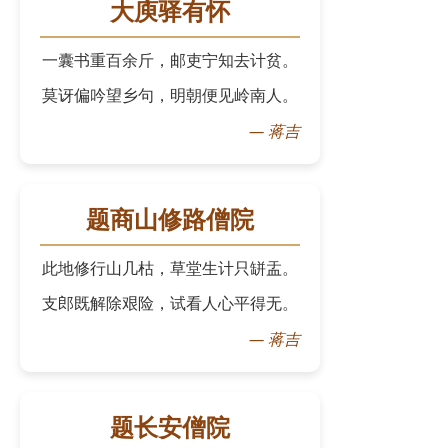
大庾驿有怀
一囊书重百余斤，邮吏宁知去计贫。
莫讶偏吟望乡句，明朝便见岭南人。
—
蒋吉
题商山修路僧院
此地修行山几枯，草堂生计只缾盂。
支郎既解除艰险，试看人心平得无。
—
蒋吉
题长安僧院