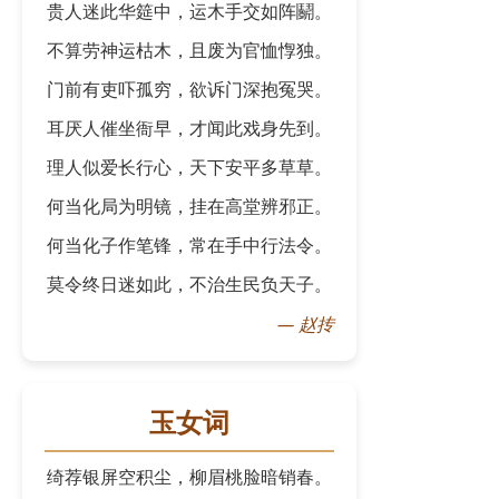
贵人迷此华筵中，运木手交如阵鬬。
不算劳神运枯木，且废为官恤惸独。
门前有吏吓孤穷，欲诉门深抱冤哭。
耳厌人催坐衙早，才闻此戏身先到。
理人似爱长行心，天下安平多草草。
何当化局为明镜，挂在高堂辨邪正。
何当化子作笔锋，常在手中行法令。
莫令终日迷如此，不治生民负天子。
—
赵抟
玉女词
绮荐银屏空积尘，柳眉桃脸暗销春。