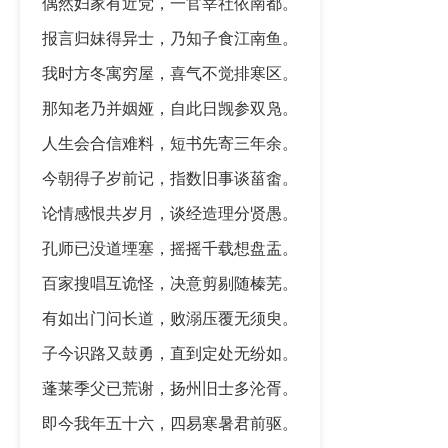
偶然妇家有近党，一官宰社依南都。
报言归妹得异士，乃知子食江南鱼。
我时方冬寓穷屋，喜气不觉排寒区。
那知老乃并姻娅，自此日觊参双凫。
人生会合信难料，短书先寄三年余。
今朝得子岁前记，指数旧事谈菑畬。
论情感恨共岁月，谈经造理分贤愚。
孔师已没道堙塞，摇摇千载想盘盂。
百家搜唱互诡怪，决意剪剔随榛芜。
有如出门问长道，败溺压覆无须臾。
子今识路又鼓勇，直到定处无纷如。
蓬莱季父已荒谢，扬州旧士多沦胥。
即今我年五十六，四易寒暑君前驱。