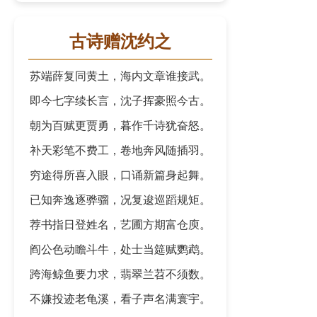
古诗赠沈约之
苏端薛复同黄土，海内文章谁接武。
即今七字续长言，沈子挥豪照今古。
朝为百赋更贾勇，暮作千诗犹奋怒。
补天彩笔不费工，卷地奔风随插羽。
穷途得所喜入眼，口诵新篇身起舞。
已知奔逸逐骅骝，况复逡巡蹈规矩。
荐书指日登姓名，艺圃方期富仓庾。
阎公色动瞻斗牛，处士当筵赋鹦鹉。
跨海鲸鱼要力求，翡翠兰苕不须数。
不嫌投迹老龟溪，看子声名满寰宇。