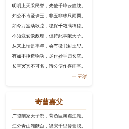
明明上天采民誉，先使千嶂云朣胧。
知公不肯爱珠玉，非玉非珠只雨粟。
如今万室动歌弦，稳保千箱满穜稑。
不须衮衮谈政理，但持此事献天子。
从来上瑞是丰年，会有徴书封玉玺。
有如不掩造物功，尽付妙手归长空。
长空冥冥不可名，请公便作喜雨亭。
—
王洋
寄曹嘉父
广陵隋家天子都，背负巨海襟江湖。
江分青山湖献白，梁宋千里传膏腴。