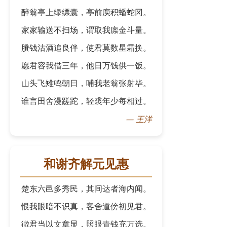
醉翁亭上绿缥囊，亭前庾积蟠蛇冈。
家家输送不扫场，谓取我廪金斗量。
賸钱沽酒追良伴，使君莫数星霜换。
愿君容我借三年，他日万钱供一饭。
山头飞雉鸣朝日，哺我老翁张射毕。
谁言田舍漫蹉跎，轻裘年少每相过。
—
王洋
和谢齐解元见惠
楚东六邑多秀民，其间达者海内闻。
恨我眼暗不识真，客舍道傍初见君。
徴君当以文章显，照眼青钱充万选。