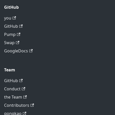
GitHub
you
GitHub
Pump
Swap
GoogleDocs
Team
GitHub
Conduct
the Team
Contributors
gongkao