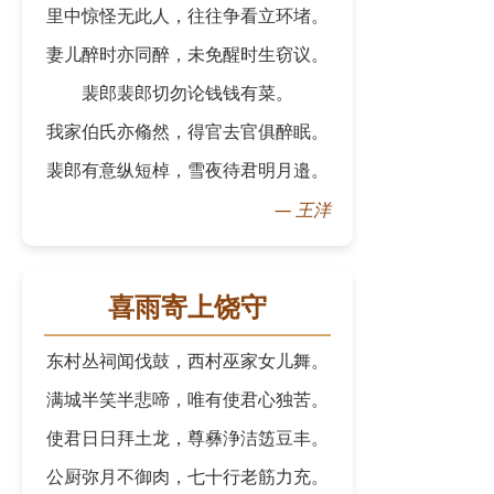
里中惊怪无此人，往往争看立环堵。
妻儿醉时亦同醉，未免醒时生窃议。
裴郎裴郎切勿论钱钱有菜。
我家伯氏亦翛然，得官去官俱醉眠。
裴郎有意纵短棹，雪夜待君明月邉。
—
王洋
喜雨寄上饶守
东村丛祠闻伐鼓，西村巫家女儿舞。
满城半笑半悲啼，唯有使君心独苦。
使君日日拜土龙，尊彝浄洁笾豆丰。
公厨弥月不御肉，七十行老筋力充。