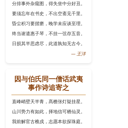
分排事外杂窥图，得失坐中分好丑。
要须忘年在书史，不出空斋见千里。
昏尘积习要揩磨，晚学未应谈至理。
终当谢遣惠子琴，不挂一弦存五音。
日损其半思虑尽，此道孰知无古今。
—
王洋
因与伯氏同一僧话武夷
事作诗追寄之
直峰峭壁天半青，髙檐张灯疑挂星。
山川势力有如此，择地信可栖仙灵。
我前解官古樵戍，志愿本欲探珠庭。