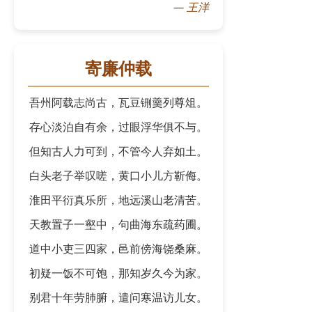
—
王洋
寄廉仲载
吾州阿载志尚古，瓦豆铏羹列尊俎。
存心淡泊自有余，过眼浮华俱不与。
但知古人力可到，不管今人弃如土。
白头老子举叹嗟，黄口小儿方靳侮。
淮田平衍真乐所，地远溪山老清苦。
天教置子一壑中，句曲海东疏药圃。
道中小吏三四家，邑前傍海饶桑麻。
初疑一饭不可饱，那知岁久今为家。
别君十年劳肺腑，遣问寒温访儿女。