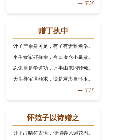
—
王洋
赠丁执中
计子产余身可足，有子有妻难免俗。
平生食案好择余，今日虚仓不赢粟。
忍饥自是学道功，万事由来同转烛。
天生异宝世须求，说是君衷自怀玉。
—
王洋
怀范子以诗赠之
开正占晴符古语，便谓春风遍花坞。