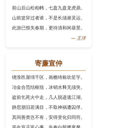
前山后山松柏帏，七盘九盘龙虎鼎。
山前篮舁过者谁，不是长须谢灵运。
此游已恨失春期，更待清和闲昼景。
—
王洋
寄廉宣仲
绕淮邑屋绵千区，画檐绮栋吹笙竽。
冶金合范结枢纽，冰销水释无须臾。
盗前乞死火中走，几人脱迹逃江湖。
静思朋旧若满目，不取神祸遭囚俘。
其间善类岂不有，安得变化归同符。
平生宣子富心事，先奉白髪携童孥。