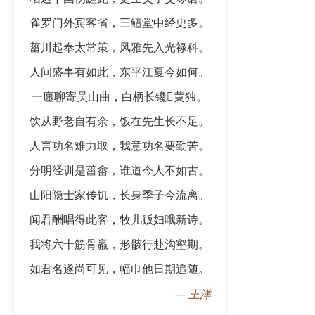
雀罗门外宾客省，三鳣堂中经史多。
菑川起奉太常策，风雅先入光禄科。
人间盛事有如此，东平江夏今如何。
一廛聊寄吴山曲，白柄长镵𣃁黄独。
饮从野老自有余，饭在先生长不足。
人言功名难力取，我意功名要勤苦。
分明经训是菑畬，谁道今人不如古。
山阳隐士家传饥，长身季子今流离。
闻君酬唱得此客，牧儿贩妇哦新诗。
我将六十筋骨羸，形骸行赴沟壑期。
如君名遂尚可见，幅巾他日期追随。
—
王洋