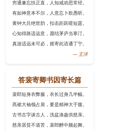
穷通兼忘扶正直，人知戒劝思常经。
有如神意本不尔，人意忘卜欺愚听。
黄钟大吕绝世韵，扣击距跃嗟短莛。
心知得路适远意，愿结茅庐当寒汀。
真游适远未可必，摇寄此语通丁宁。
—
王洋
答裴寄卿书因寄长篇
裴郎短身衣弊服，衣长过身几半幅。
髙裙大袖领占肩，要是精神大于腹。
古书古字谈古人，洗盆涤盎供慈亲。
慈亲居贫不道苦，裴郎醉中频起舞。