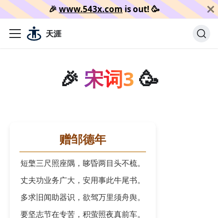
🎉️
www.543x.com
is out!
🥳️
天涯
🎉
宋词3
🥳
赠邹德年
短檠三尺照座隅，眵昏两目头不梳。
丈夫功业务广大，安用事此牛尾书。
多求旧闻助器识，欲驾万里须舟舆。
要坚志节在专苦，积萤照夜真前车。