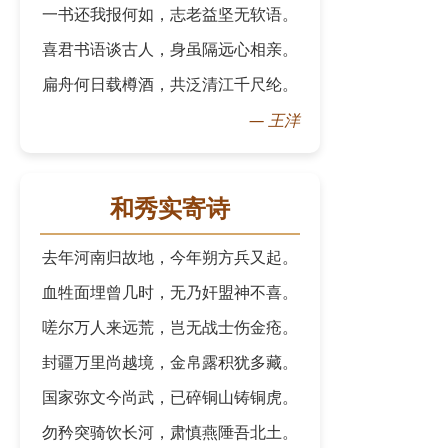
一书还我报何如，志老益坚无软语。
喜君书语谈古人，身虽隔远心相亲。
扁舟何日载樽酒，共泛清江千尺纶。
—
王洋
和秀实寄诗
去年河南归故地，今年朔方兵又起。
血牲面埋曾几时，无乃奸盟神不喜。
嗟尔万人来远荒，岂无战士伤金疮。
封疆万里尚越境，金帛露积犹多藏。
国家弥文今尚武，已碎铜山铸铜虎。
勿矜突骑饮长河，肃慎燕陲吾北土。