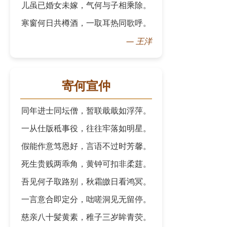
儿虽已婚女未嫁，气何与子相乘除。
寒窗何日共樽酒，一取耳热同歌呼。
—
王洋
寄何宣仲
同年进士同坛僧，暂联戢戢如浮萍。
一从仕版秪事役，往往牢落如明星。
假能作意笃恩好，言语不过时芳馨。
死生贵贱两乖角，黄钟可扣非柔莛。
吾见何子取路别，秋霜皦日看鸿冥。
一言意合即定分，咄嗟洞见无留停。
慈亲八十髪黄素，稚子三岁眸青荧。