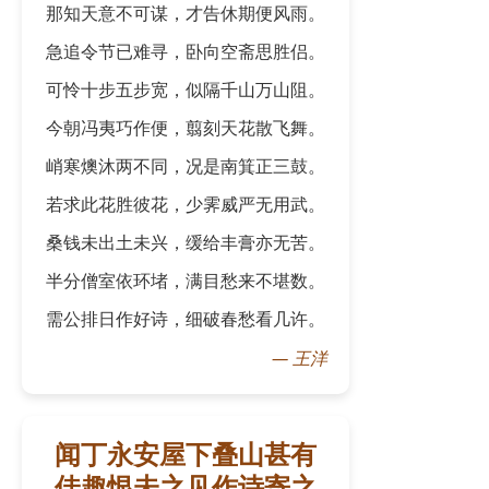
那知天意不可谋，才告休期便风雨。
急追令节已难寻，卧向空斋思胜侣。
可怜十步五步宽，似隔千山万山阻。
今朝冯夷巧作便，翦刻天花散飞舞。
峭寒燠沐两不同，况是南箕正三鼓。
若求此花胜彼花，少霁威严无用武。
桑钱未出土未兴，缓给丰膏亦无苦。
半分僧室依环堵，满目愁来不堪数。
需公排日作好诗，细破春愁看几许。
—
王洋
闻丁永安屋下叠山甚有
佳趣恨未之见作诗寄之