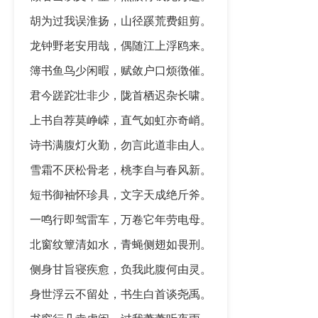
胡为过我误淮扬，山径蹊荒费鉏剪。
龙钟野老安用哉，偶随江上浮鸥来。
簿书鱼鸟少闲暇，赋敛户口烦徴催。
君今蹉跎壮非少，陇首栖迟杂长啸。
上书自荐莫峥嵘，直气如虹亦奇峭。
诗书满腹灯火勤，勿言此道非由人。
雪霜不厌松骨老，桃李自与春风新。
短书御袖怀珍具，文字天成绝斤斧。
一鸣行即驾雷车，万卷它年劳电母。
北窗纹簟清如水，青蝇侧翅如畏刑。
侧身甘旨寝疾愈，负我此腹何由灵。
身世浮云不留处，书生白首谈尧禹。