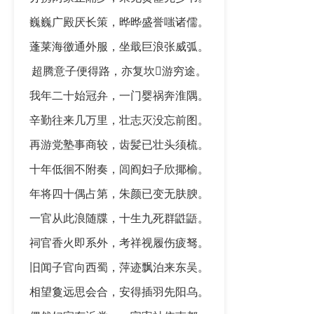
巍巍广殿厌长策，晔晔盛誉嗤诸儒。
蓬莱海徼通外服，坐戢巨浪张威弧。
超腾意子便得路，亦复坎𡒄游穷途。
我年二十始冠弁，一门婴祸奔淮隅。
辛勤往来几万里，壮志灭没忘前图。
再游党塾事商较，齿髪已壮头须梳。
十年低徊不附奏，闾阎妇子欣揶榆。
年将四十偶占第，朱颜已变无肤腴。
一官从此浪随牒，十生九死群鼪鼯。
祠官香火即系外，考祥视履伤疲驽。
旧闻子官向西蜀，萍迹飘泊来东吴。
相望敻远思会合，安得插羽先阳乌。