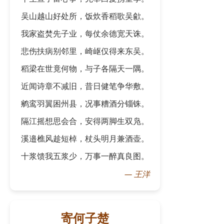
吴山越山好处所，饭炊香稻歌吴歈。
我家盗焚先子业，每仗余德宽天诛。
悲伤扶病别邻里，崎岖仅得来东吴。
稻梁在世竟何物，与子各隔天一隅。
近闻诗章不减旧，昔日健笔争华敷。
鹓鸾羽翼困州县，况事糟酒分锱铢。
隔江摇想思会合，安得两脚生双凫。
溪邉樵风趁短棹，杖头明月兼酒壶。
十浆馈我五浆少，万事一醉真良图。
—
王洋
寄何子楚