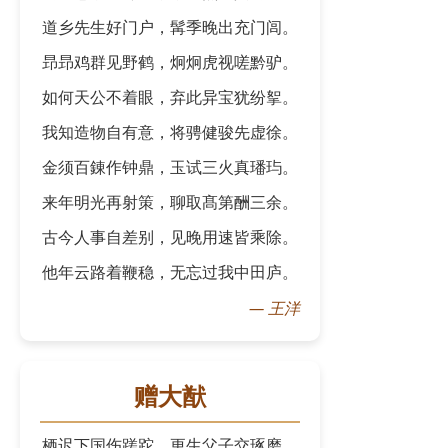
道乡先生好门户，髯季晚出充门闾。
昻昻鸡群见野鹤，炯炯虎视嗟黔驴。
如何天公不着眼，弃此异宝犹纷挐。
我知造物自有意，将骋健骏先虚徐。
金须百錬作钟鼎，玉试三火真璠玙。
来年明光再射策，聊取髙第酬三余。
古今人事自差别，见晚用速皆乘除。
他年云路着鞭稳，无忘过我中田庐。
—
王洋
赠大猷
栖迟下国伤蹉跎，更生父子交琢磨。