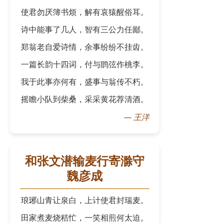
使君勿厌簿书烦，解有哀猿醒俗耳。
诗中能事了几人，智有三公力任鄙。
郑翁老自爱诗情，余事纷纷不挂齿。
一篇长韵十四词，付与鹍弦作桃李。
我于此事亦何有，盛事与翁传不朽。
摇瞻小队到柴桑，采采黄花荐清酒。
—
王洋
和张文潜输麦行寄滁守
魏彦成
琅琊山青让泉白，上计使君封瑞麦。
田家煮麦烧秸忙，一笑相煎何太迫。