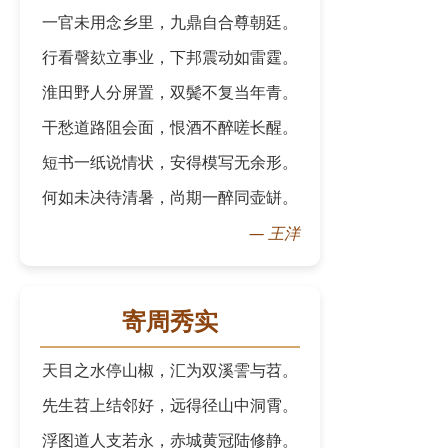
一官未用念乡里，九鼎自合尊朝廷。
行看謦欬立事业，下邦震动如雷霆。
淮田野人分屏置，双鬓不复当年青。
干愁道路阻会面，恨酒不醉嗟长醒。
短书一纸说情状，安得模写无余形。
何如未决待清暑，尚期一醉同壶缾。
—
王洋
寄周秀实
天目之水停山椒，汇为双溪霅与苕。
先生苕上结邻好，远得径山中洞霄。
浮图道人支若永，赤城黄冠陆修静。