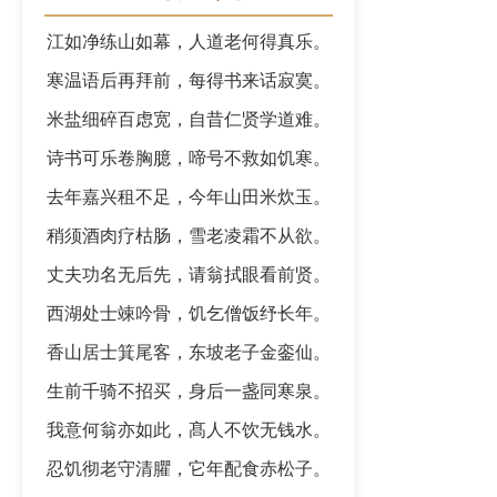
江如净练山如幕，人道老何得真乐。
寒温语后再拜前，每得书来话寂寞。
米盐细碎百虑宽，自昔仁贤学道难。
诗书可乐卷胸臆，啼号不救如饥寒。
去年嘉兴租不足，今年山田米炊玉。
稍须酒肉疗枯肠，雪老凌霜不从欲。
丈夫功名无后先，请翁拭眼看前贤。
西湖处士竦吟骨，饥乞僧饭纾长年。
香山居士箕尾客，东坡老子金銮仙。
生前千骑不招买，身后一盏同寒泉。
我意何翁亦如此，髙人不饮无钱水。
忍饥彻老守清臞，它年配食赤松子。