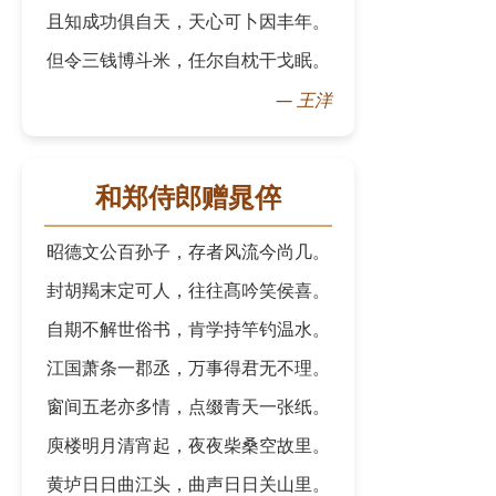
且知成功俱自天，天心可卜因丰年。
但令三钱博斗米，任尔自枕干戈眠。
—
王洋
和郑侍郎赠晁倅
昭德文公百孙子，存者风流今尚几。
封胡羯末定可人，往往髙吟笑侯喜。
自期不解世俗书，肯学持竿钓温水。
江国萧条一郡丞，万事得君无不理。
窗间五老亦多情，点缀青天一张纸。
庾楼明月清宵起，夜夜柴桑空故里。
黄垆日日曲江头，曲声日日关山里。