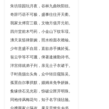
朱坊琼园玩月夜，谷林九曲秋阳徂。
奇辞巧语不可极，盛事往往开天衢。
我家太傅官三载，文物方值开元初。
四幷堂前木芍药，小金山下纹车璖。
沸天哀笳律新婉，照水粉面衣襜褕。
少年意盛不自屈，直欲赤手擒於菟。
翁云学等不可躐，俾著逄掖勤诗书。
泮宫得就弟子列，亲见士子衣诸于。
子时燕颔出头角，众中转目窥陈吴。
孤罴自尔事拱默，嫫姆未免争妍姝。
夤缘傍石见光彩，惊破尘匣开明珠。
同袍传讽梅花句，知子名字须毡毺。
分携两家止隔岁，果见贡篚先乡书。