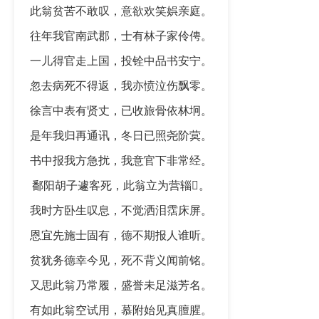
此翁贫苦不敢叹，意欲欢笑娯亲庭。
往年我官南武郡，士有林子家伶俜。
一儿得官走上国，投铨中品书安宁。
忽去病死不得返，我亦愤泣伤飘零。
徐言中表有贤丈，已收旅骨依林坰。
是年我归再通讯，冬日已照尧阶蓂。
书中报我方急扰，我意官下非常经。
鄱阳胡子遽客死，此翁立为营辎𫐌。
我时方卧生叹息，不觉洒泪霑床屏。
恩宜先施士固有，德不期报人谁听。
贫犹务德幸今见，死不背义闻前铭。
又思此翁乃常履，盛誉未足滋芳名。
有如此翁空试用，慕附始见真膻腥。