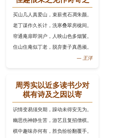
买山几人真爱山，束薪煮石凋朱颜。
老丁谋作久长计，洗寒叠翠房栊间。
帘通庵扉即洞户，人映山色多烟鬟。
住山住庵似丁老，脱弃妻子真愚顽。
—
王洋
周秀实以近多读书少对
棋有诗及之因以寄
识情变易须臾期，躁动未得安无为。
幽思伤神静生苦，游艺且复招僧棋。
棋中趣味亦何有，胜负纷纷翻覆手。