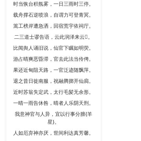
时当恢台积氛雾，一日三雨时三停。
载舟撑石逆喷浪，自谓力可登青冥。
篙工榜岸遭急洒，回宿荒宇依祠厅。
二三道士谬告语，云此润泽来云𫐌。
比闻舆人诵旧说，仙官下瞩如明荧。
游占晴爽恶昏滞，官去此法当伶俜。
果还近甸阻天路，一官泛迹随飘萍。
退之昔日徙南服，祝融腾掷开仙扃。
近时苏翁失定武，太行毛髪无余形。
一晴一雨告休咎，晴者人乐阴天刑。
我意神官与人异，宜以行事分膻{羊
星}。
人如厄弃神亦厌，世间利达真芳馨。