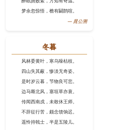
醉眠拥败絮，方知有奇温。
梦余忽惊悟，檐有鬭鹊喧。
—
晁公溯
冬暮
风林委黄叶，寒乌噪枯枝。
四山失其蔽，惨淡无奇姿。
是时岁云暮，节物良可悲。
边马嘶北风，塞垣草亦衰。
传闻西南戍，未敢休王师。
不辞征行苦，颇念馈饷迟。
遥怜持戟士，半是五陵儿。