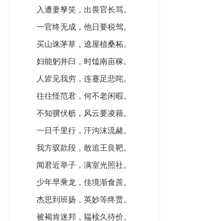
入遭妻孥笑，出畏官长骂。
一官终无成，他日要税驾。
买山诛茅草，遶屋植桑柘。
妇能躬井臼，时馌南亩稼。
人皆见我穷，连蹇足悲咤。
往往怪范君，何不老闲暇。
不知骥伏枥，风云要凌藉。
一日千里行，汗沟沫流赭。
我方驭款段，敢追王良靶。
闻君近举子，满室光照社。
少年早乘龙，佳境渐食蔗。
杰思到班扬，英妙等终贾。
被褐肯迷邦，韫椟久待价。