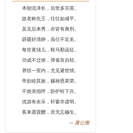
本朝流泽长，后世多宗英。
故老称先王，往往如咸平。
及见后来秀，亦皆有典刑。
辟疆好清静，虽仕不近名。
每笑黄须儿，鞍马勤远征。
功成不过侯，弹雀良自轻。
养恬一室内，尤见避世情。
帝欲睦其族，赐禄恩甚荣。
不烦亲指呼，卧护铃下兵。
优游有余乐，轩窗亦虚明。
客来愿置醴，庶无忘穆生。
—
晁公溯