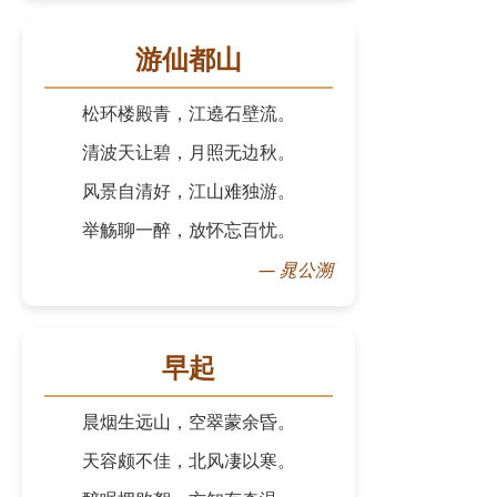
游仙都山
松环楼殿青，江遶石壁流。
清波天让碧，月照无边秋。
风景自清好，江山难独游。
举觞聊一醉，放怀忘百忧。
—
晁公溯
早起
晨烟生远山，空翠蒙余昏。
天容颇不佳，北风凄以寒。