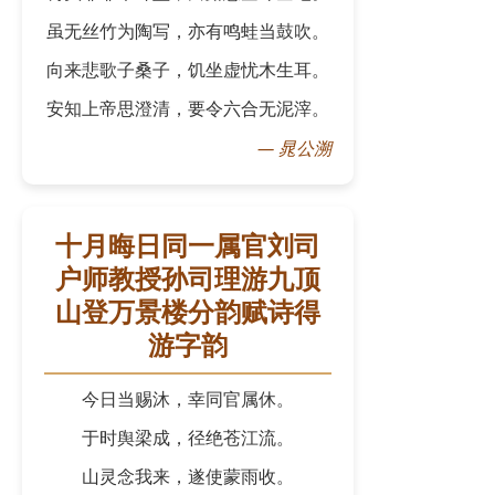
虽无丝竹为陶写，亦有鸣蛙当鼓吹。
向来悲歌子桑子，饥坐虚忧木生耳。
安知上帝思澄清，要令六合无泥滓。
—
晁公溯
十月晦日同一属官刘司
户师教授孙司理游九顶
山登万景楼分韵赋诗得
游字韵
今日当赐沐，幸同官属休。
于时舆梁成，径绝苍江流。
山灵念我来，遂使蒙雨收。