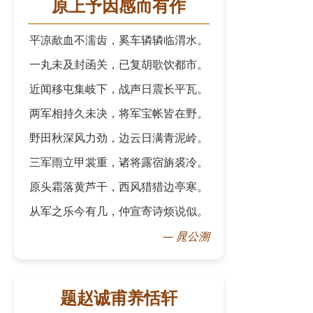
原上予因感而有作
平凉歃血不濡齿，奚车辚辚临渭水。
一丸未及封函关，已复胡歌饮都市。
近闻移屯集岐下，战声日震长平瓦。
两军相持久未决，将军宝帐皆在野。
野田秋深风力劲，边云日满青泥岭。
三军雨立甲裳重，诸将露宿旃裘冷。
原头霜落黄芦干，西风猎猎边亭寒。
从军之乐今有几，仲宣寄诗烦说似。
—
晁公溯
题赵诚甫养恬轩