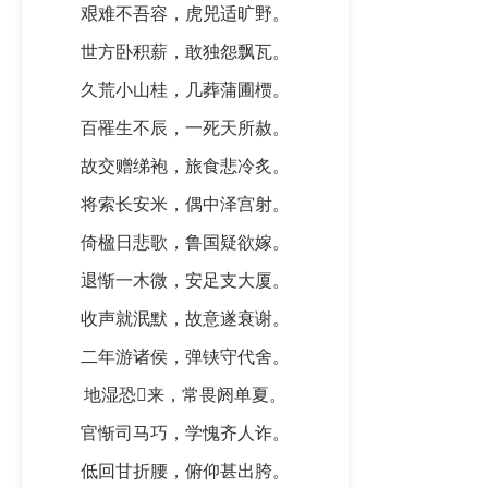
艰难不吾容，虎兕适旷野。
世方卧积薪，敢独怨飘瓦。
久荒小山桂，几葬蒲圃槚。
百罹生不辰，一死天所赦。
故交赠绨袍，旅食悲冷炙。
将索长安米，偶中泽宫射。
倚楹日悲歌，鲁国疑欲嫁。
退惭一木微，安足支大厦。
收声就泯默，故意遂衰谢。
二年游诸侯，弹铗守代舍。
地湿恐𫛳来，常畏阏单夏。
官惭司马巧，学愧齐人诈。
低回甘折腰，俯仰甚出胯。