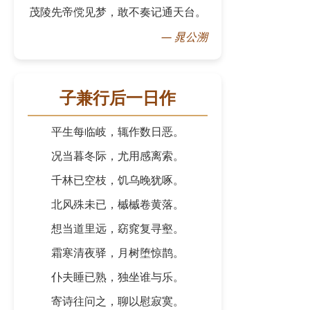
茂陵先帝傥见梦，敢不奏记通天台。
—
晁公溯
子兼行后一日作
平生每临岐，辄作数日恶。
况当暮冬际，尤用感离索。
千林已空枝，饥乌晚犹啄。
北风殊未已，槭槭卷黄落。
想当道里远，窈窕复寻壑。
霜寒清夜驿，月树堕惊鹊。
仆夫睡已熟，独坐谁与乐。
寄诗往问之，聊以慰寂寞。