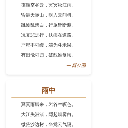
霭霭空谷云，冥冥秋江雨。
昏霾天际山，暝入云间树。
跳波乱沸白，行旅皆断渡。
况复悲远行，扶疾在道路。
严程不可缓，端为斗米误。
有田傥可归，破甑谁复顾。
—
晁公溯
雨中
冥冥雨脚来，岩谷生暝色。
大江失洲渚，隠起烟雾白。
微茫沙边树，坐觉云气隔。