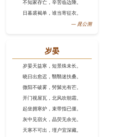
不知家存亡，辛苦临边陲。
日暮裘褐单，谁当寄征衣。
—
晁公溯
岁晏
岁晏天益寒，短景殊未长。
晓日出愈迟，翳翳迷扶桑。
微阳不破雾，髣髴光有芒。
开门视屋瓦，北风吹朝霜。
起坐拥寒炉，束带指已僵。
灰中见宿火，晶荧无余光。
天寒不可出，墐户宜深藏。