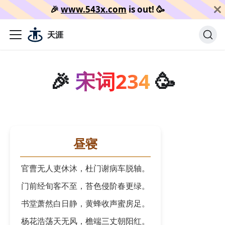
🎉️
www.543x.com
is out!
🥳️
天涯
🎉
宋词234
🥳
昼寝
官曹无人吏休沐，杜门谢病车脱轴。
门前经旬客不至，苔色侵阶春更绿。
书堂萧然白日静，黄蜂收声蜜房足。
杨花浩荡天无风，檐端三丈朝阳红。