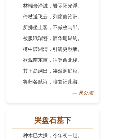
林端膏泽滋，岩际阳光浮。
倚杖送飞云，列席俯沧洲。
所携坐上客，不减枚与邹。
被服玳瑁簪，辞华珊瑚钩。
樽中潇湘清，引满更献酬。
欲观南东亩，往登西北楼。
其下岛屿出，凄然洞庭秋。
将归各赋诗，聊复记此游。
—
晁公溯
哭盘石墓下
种木已大拱，今年初一过。