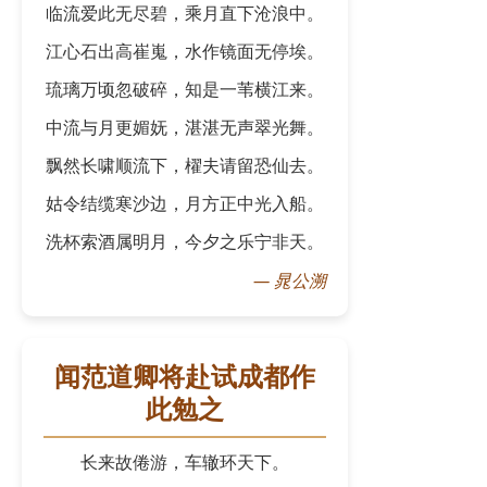
临流爱此无尽碧，乘月直下沧浪中。
江心石出高崔嵬，水作镜面无停埃。
琉璃万顷忽破碎，知是一苇横江来。
中流与月更媚妩，湛湛无声翠光舞。
飘然长啸顺流下，櫂夫请留恐仙去。
姑令结缆寒沙边，月方正中光入船。
洗杯索酒属明月，今夕之乐宁非天。
—
晁公溯
闻范道卿将赴试成都作
此勉之
长来故倦游，车辙环天下。