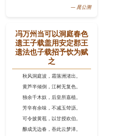
—
晁公溯
冯万州当可以洞庭春色
遗王子载盖用安定郡王
遗法也子载招予饮为赋
之
秋风洞庭波，霜落洲渚出。
黄芦半倾倒，江树无复色。
独余千木奴，后皇所嘉植。
芳辛有余味，不减玉斚沥。
可令披黄苞，以甘授欢伯。
酿成无边春，吞此云梦泽。