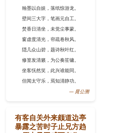
翰墨以自娱，落纸惊游龙。
壁间三大字，笔画元自工。
焚香日清坐，未觉尘事蒙。
窗虚度清光，帘疏卷秋风。
隠几众山碧，题诗秋叶红。
修篁发清籁，为公奏笙镛。
坐客怃然笑，此兴谁能同。
但闻太守乐，焉知清静功。
—
晁公溯
有客自关外来颇道边亭
暴露之苦时子止兄方趋