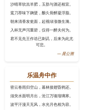
沙晴草软羔羊肥，玉肪与酒还相宜。
鸾刀荐味下麹糵，酿久骨醉凝浮脂。
朝来清香发瓮面，起视绿涨微生漪。
入杯无声泻重碧，仅得一醉夫何为。
君不见先王作诰已刺讥，后来为此尤
可悲。
—
晁公溯
乐温舟中作
密云卷雨归空山，暮林接翅昏鸦还。
须臾水面明月出，沧江万顷瑠璃寒。
波平汗漫天无风，水光月色相为容。