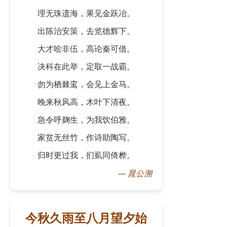
理无珠遗海，果见金跃冶。
出陈治安策，去览德辉下。
大才哙非伍，高论秦可借。
决科在此举，定取一战霸。
勿为栖棘鸾，会见上金马。
晚来秋风高，木叶下清夜。
急令呼麹生，为我饮伯雅。
家贫无丝竹，作诗助陶写。
归时更过我，扪虱同倚桦。
—
晁公溯
今秋久雨至八月望夕始