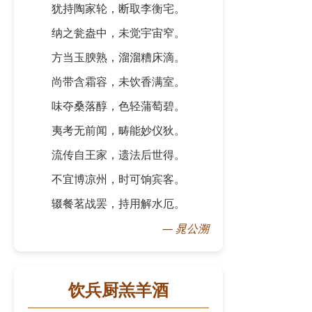
犹持陶家轮，断取李衡宅。
纳之瓮盎中，未觉宇宙窄。
方当玉腴熟，溜溜糟床滴。
尚带含霜容，未饮香满室。
味夺桑落醇，色轻蒲萄碧。
夷考无前闻，畴能妙仪狄。
流传自王家，遗法后世得。
不宜博凉州，时可饷宾客。
辍餐茗战罢，持用解水厄。
—
晁公溯
饮兵厨羔羊酒