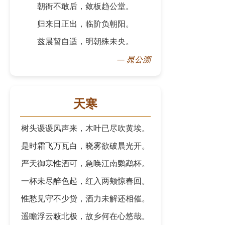
朝衙不敢后，敛板趋公堂。
归来日正出，临阶负朝阳。
兹晨暂自适，明朝殊未央。
—
晁公溯
天寒
树头谡谡风声来，木叶已尽吹黄埃。
是时霜飞万瓦白，晓雾欲破晨光开。
严天御寒惟酒可，急唤江南鹦鹉杯。
一杯未尽醉色起，红入两颊惊春回。
惟愁见守不少贷，酒力未解还相催。
遥瞻浮云蔽北极，故乡何在心悠哉。