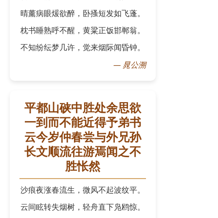
晴薰病眼煖欲醉，卧搔短发如飞蓬。
枕书睡熟呼不醒，黄粱正饭邯郸翁。
不知纷纭梦几许，觉来烟际闻昏钟。
—
晁公溯
平都山硖中胜处余思欲
一到而不能近得予弟书
云今岁仲春尝与外兄孙
长文顺流往游焉闻之不
胜怅然
沙痕夜涨春流生，微风不起波纹平。
云间眩转失烟树，轻舟直下凫鸥惊。