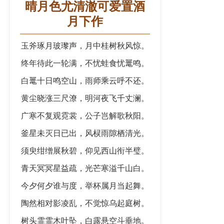
晴月色尤清澈可爱置酒
月下作
玉斧琢月玻瓈声，月中桂树秋风惊。
终年待此一轮满，不忧蛙食忧鼍鸣。
白鼍十日鸣空山，雨师乘云呼不还。
黄尘晓涨三尺潦，明河夜飞千丈澜。
广寒不复观霓裳，公子岂解歌秋阳。
釜星未灭日已出，风棂雨隙栖清光。
须臾绀缯展秋碧，仰见西山衔半璧。
青天冥冥星益疏，光芒寒溢千山白。
今夕何夕谁与度，举杯属月当起舞。
陶然相对影凌乱，不觉惊乌起庭树。
树头霏霏木叶坠，白露悬空斗垂地。