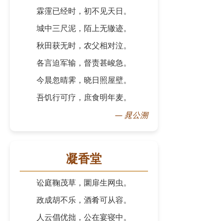
霖霪已经时，初不见天日。
城中三尺泥，陌上无辙迹。
秋田获无时，农父相对泣。
各言迫军输，督责甚峻急。
今晨忽晴霁，晓日照屋壁。
吾饥行可疗，庶食明年麦。
—
晁公溯
凝香堂
讼庭鞠茂草，圜扉生网虫。
政成胡不乐，酒肴可从容。
人云倡优拙，公在宴寝中。