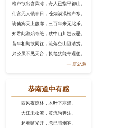
橹声欲出含风湾，舟人已指平都山。
仙宫无人锁春日，苍烟漠漠松声寒。
谪仙宾天上寥廓，三百年来无此乐。
知君此游殆奇绝，硖中山川岂云恶。
昔年相期欲同往，流落空山阻清赏。
兴公虽不见天台，执笔犹能寄遐想。
—
晁公溯
恭南道中有感
西风夜惊林，木叶下寒浦。
大江未收潦，黄流尚奔注。
起看曙光开，忽已暗烟雾。