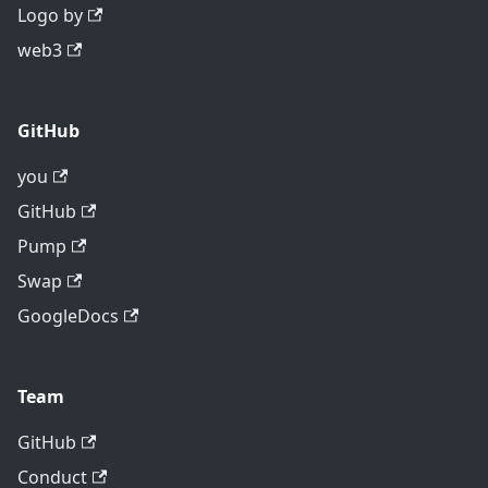
Logo by
web3
GitHub
you
GitHub
Pump
Swap
GoogleDocs
Team
GitHub
Conduct