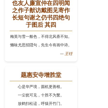
也友人廉宣仲在四明闻
之作子猷访戴图见寄作
长短句谢之仍书四绝句
于图后 其四
梅英与雪一般色，不得北风香不知。
懒咏尤思招隠句，先生今有画中诗。
—
王铚
题惠安寺增胜堂
心是华严境，圆机更善根。
一尘犹可见，十胜不为繁。
放鹤扫松迳，呼猿开竹门。