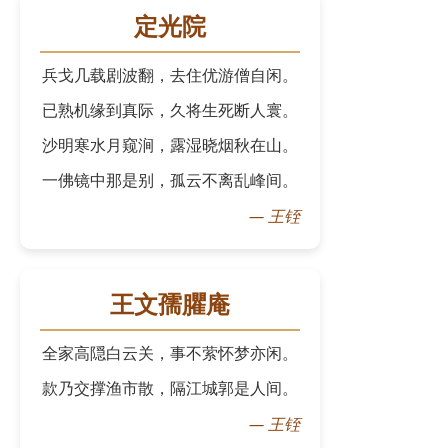
定光院
兵戈几载剧波翻，去住优游僧自闲。
已熟机缘到真际，久将生死断人寰。
沙明寒水月窥涧，露湿晓烟秋在山。
一佛镜中那是别，孤云不离乱峰间。
—
王铚
王文孺臞庵
全家高隠白云关，事不萦怀梦亦闲。
款乃交撑渔市散，隔江城郭是人间。
—
王铚