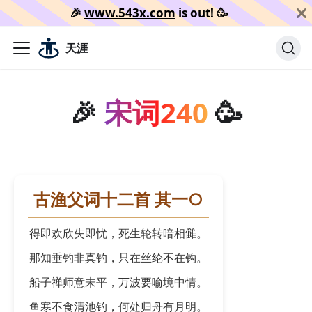
🎉️
www.543x.com
is out!
🥳️
天涯
🎉
宋词240
🥳
古渔父词十二首 其一○
得即欢欣失即忧，死生轮转暗相雠。
那知垂钓非真钓，只在丝纶不在钩。
船子禅师意未平，万波要喻境中情。
鱼寒不食清池钓，何处归舟有月明。