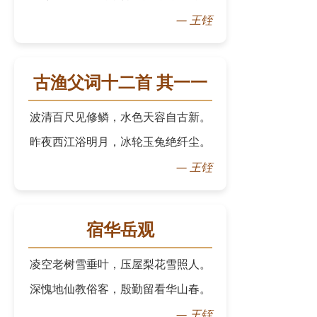
—
王铚
古渔父词十二首 其一一
波清百尺见修鳞，水色天容自古新。
昨夜西江浴明月，冰轮玉兔绝纤尘。
—
王铚
宿华岳观
凌空老树雪垂叶，压屋梨花雪照人。
深愧地仙教俗客，殷勤留看华山春。
—
王铚