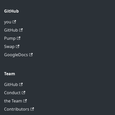
GitHub
you
GitHub
Pump
Swap
GoogleDocs
Team
GitHub
Conduct
the Team
Contributors