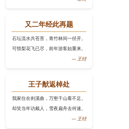
又二年经此再题
石坛流水共苍苔，青竹林间一径开。
可惜梨花飞已尽，前年游客始重来。
—
王铚
王子猷返棹处
我家住在剡溪曲，万壑千山看不足。
却笑当年访戴人，雪夜扁舟去何速。
—
王铚