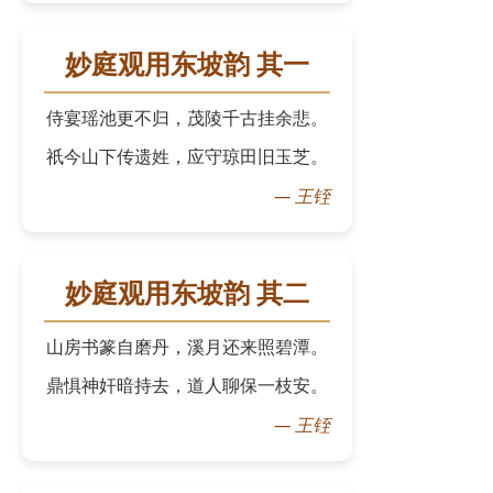
妙庭观用东坡韵 其一
侍宴瑶池更不归，茂陵千古挂余悲。
祇今山下传遗姓，应守琼田旧玉芝。
—
王铚
妙庭观用东坡韵 其二
山房书篆自磨丹，溪月还来照碧潭。
鼎惧神奸暗持去，道人聊保一枝安。
—
王铚