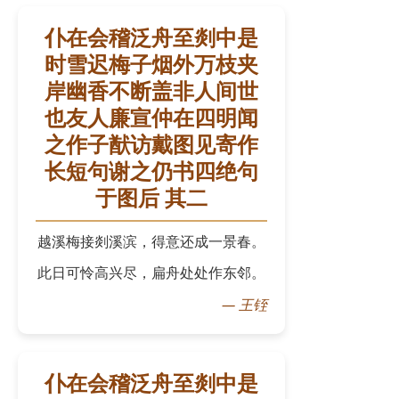
仆在会稽泛舟至剡中是
时雪迟梅子烟外万枝夹
岸幽香不断盖非人间世
也友人廉宣仲在四明闻
之作子猷访戴图见寄作
长短句谢之仍书四绝句
于图后 其二
越溪梅接剡溪滨，得意还成一景春。
此日可怜高兴尽，扁舟处处作东邻。
—
王铚
仆在会稽泛舟至剡中是