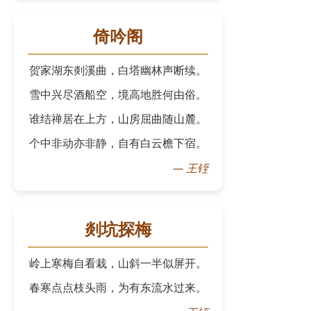
倚吟阁
贺家湖东剡溪曲，白塔幽林声断续。
雪中兴尽酒船空，境高地胜何由俗。
谁结禅居在上方，山房屈曲随山麓。
个中非动亦非静，自有白云檐下宿。
—
王铚
剡坑探梅
岭上寒梅自看栽，山斜一半似屏开。
春寒点点枝头雨，为有东流水过来。