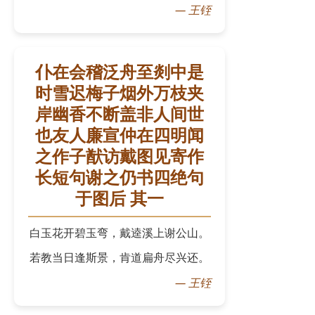
—
王铚
仆在会稽泛舟至剡中是
时雪迟梅子烟外万枝夹
岸幽香不断盖非人间世
也友人廉宣仲在四明闻
之作子猷访戴图见寄作
长短句谢之仍书四绝句
于图后 其一
白玉花开碧玉弯，戴逵溪上谢公山。
若教当日逢斯景，肯道扁舟尽兴还。
—
王铚