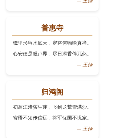
—
王铚
普惠寺
镜里形容水底天，定将何物喻真禅。
心安便是毗卢界，尽日添香伴兀然。
—
王铚
归鸿阁
初离江渚荻生芽，飞到龙荒雪满沙。
寄语不须传信远，将军忧国不忧家。
—
王铚