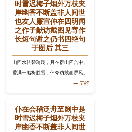
时雪迟梅子烟外万枝夹
岸幽香不断盖非人间世
也友人廉宣仲在四明闻
之作子猷访戴图见寄作
长短句谢之仍书四绝句
于图后 其三
山回水转碧玲珑，月在群山四合中。
香满一船梅胜雪，休夸访戴画屏风。
—
王铚
仆在会稽泛舟至剡中是
时雪迟梅子烟外万枝夹
岸幽香不断盖非人间世