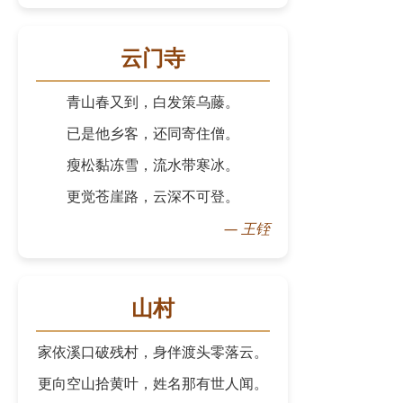
云门寺
青山春又到，白发策乌藤。
已是他乡客，还同寄住僧。
瘦松黏冻雪，流水带寒冰。
更觉苍崖路，云深不可登。
—
王铚
山村
家依溪口破残村，身伴渡头零落云。
更向空山拾黄叶，姓名那有世人闻。