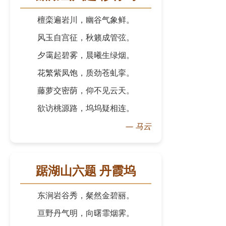
檀栾遍岩川，幽谷气象鲜。
风玉自宫征，秋籁成管弦。
夕霭起碧雾，晨曦生绿烟。
花繁紫凤饱，质劲苍虬挛。
藤萝交密荫，仰不见云天。
欲访桃源路，坞坞疑相连。
—
马云
踞湖山六题 丹霞坞
东涧岩谷秀，粲然金碧丽。
亘野丹气明，向曙霏烟霁。