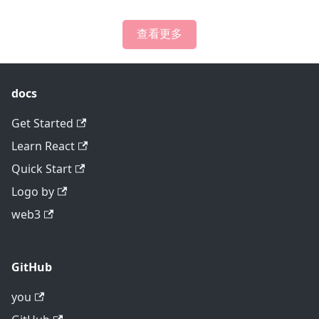
查看更多
docs
Get Started
Learn React
Quick Start
Logo by
web3
GitHub
you