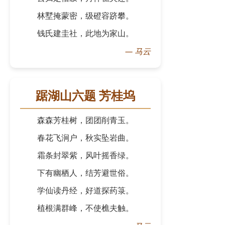
林墅掩蒙密，级磴容跻攀。
钱氏建圭社，此地为家山。
—
马云
踞湖山六题 芳桂坞
森森芳桂树，团团削青玉。
春花飞涧户，秋实坠岩曲。
霜条封翠紫，风叶摇香绿。
下有幽栖人，结芳避世俗。
学仙读丹经，好道探药箓。
植根满群峰，不使樵夫触。