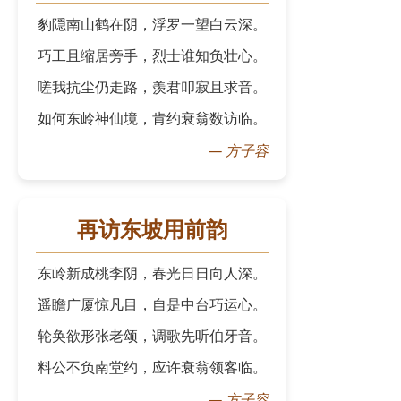
豹隠南山鹤在阴，浮罗一望白云深。
巧工且缩居旁手，烈士谁知负壮心。
嗟我抗尘仍走路，羡君叩寂且求音。
如何东岭神仙境，肯约衰翁数访临。
—
方子容
再访东坡用前韵
东岭新成桃李阴，春光日日向人深。
遥瞻广厦惊凡目，自是中台巧运心。
轮奂欲形张老颂，调歌先听伯牙音。
料公不负南堂约，应许衰翁领客临。
—
方子容