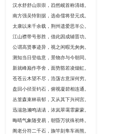
汉水舒舒山崇崇，岧然岘首称清雄。
南方强吴恃割据，选命儒将登元戎。
太康以来千余载，荆州遗爱思羊公。
江山襟带号形胜，借此因成辅晋功。
公谓高贤事迹异，视之闲暇无匆匆。
测知当日登临意，景物亦与今朝同。
新就峰巅作亭舍，面势豁若凌烟虹。
苍苍云木望不尽，浩荡古意深何穷。
盘回小径至钓石，俯视凝碧相连通。
丛篁森束林蓊郁，又从其下兴祠宫。
迅湍急濑鸣湱湱，浓岚翠霭霏蒙蒙。
晦晴气象随变易，朝昏万状殊初终。
阁老分符二千石，旟竿刻隼车画熊。