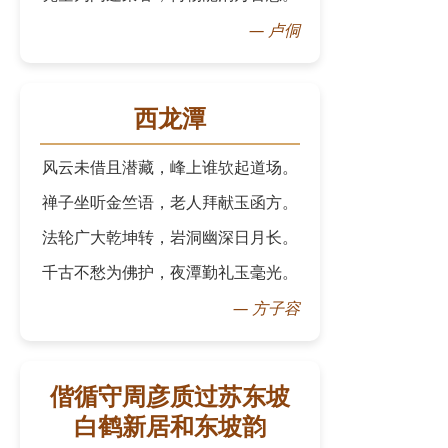
—
卢侗
西龙潭
风云未借且潜藏，峰上谁欤起道场。
禅子坐听金竺语，老人拜献玉函方。
法轮广大乾坤转，岩洞幽深日月长。
千古不愁为佛护，夜潭勤礼玉毫光。
—
方子容
偕循守周彦质过苏东坡
白鹤新居和东坡韵