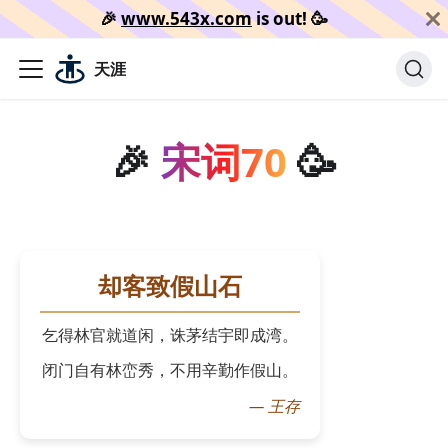
🎉️
www.543x.com
is out!
🥳️
天涯
🎉
宋词70
🥳
却客致假山石
乞得林官就道闲，诛茅结宇即成湾。
闭门自有林峦秀，不用辛勤作假山。
—
王存