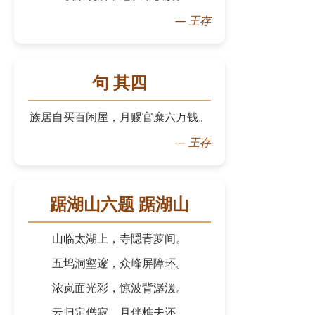
—
王存
句 其四
族居自买百闲屋，月赐官糜六万钱。
—
王存
踞湖山六题 踞湖山
山临太湖上，寺隠青萝间。
五坞洞壑邃，众峰屏障环。
浓岚面光彩，惊波背潺湲。
云归定僧寂，月伴樵夫还。