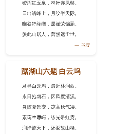
磴泻红玉泉，林纡赤凤髻。
日出诸峰上，月皎半天际。
幽谷纾绛缯，层崖荣锦罽。
羡此山居人，萧然远尘世。
—
马云
踞湖山六题 白云坞
君寻白云坞，最近林涧西。
永日抱幽石，因风度清溪。
炎随夏景变，凉高秋气凄。
素霭生𪩘崿，练光带虹霓。
润泽施天下，还返故山栖。