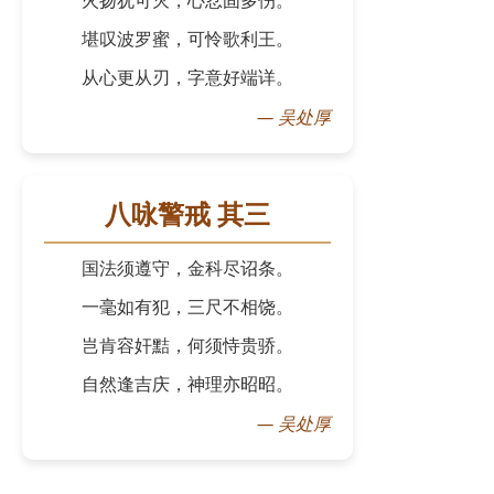
火扬犹可灭，心忿固多伤。
堪叹波罗蜜，可怜歌利王。
从心更从刃，字意好端详。
—
吴处厚
八咏警戒 其三
国法须遵守，金科尽诏条。
一毫如有犯，三尺不相饶。
岂肯容奸黠，何须恃贵骄。
自然逢吉庆，神理亦昭昭。
—
吴处厚