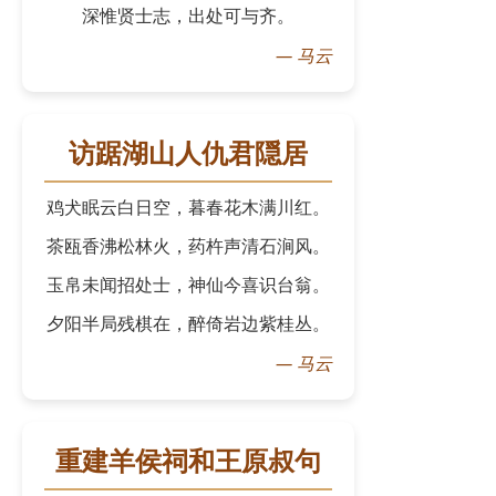
深惟贤士志，出处可与齐。
—
马云
访踞湖山人仇君隠居
鸡犬眠云白日空，暮春花木满川红。
茶瓯香沸松林火，药杵声清石涧风。
玉帛未闻招处士，神仙今喜识台翁。
夕阳半局残棋在，醉倚岩边紫桂丛。
—
马云
重建羊侯祠和王原叔句