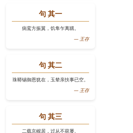
句 其一
病鸾方振翼，饥隼乍离韝。
—
王存
句 其二
珠鞯锡御恩犹在，玉辇亲扶事已空。
—
王存
句 其三
二载京岘居，过从不获屡。