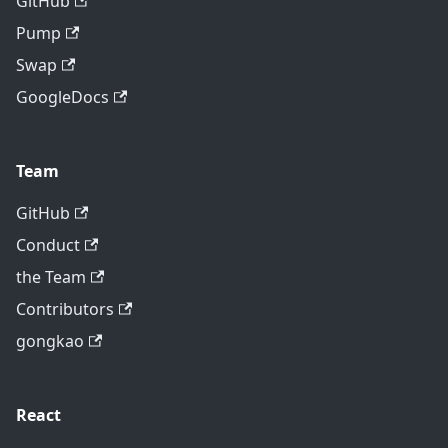
GitHub
Pump
Swap
GoogleDocs
Team
GitHub
Conduct
the Team
Contributors
gongkao
React