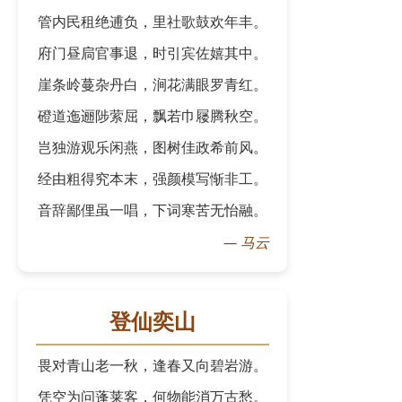
管内民租绝逋负，里社歌鼓欢年丰。
府门昼扃官事退，时引宾佐嬉其中。
崖条岭蔓杂丹白，涧花满眼罗青红。
磴道迤逦陟萦屈，飘若巾屦腾秋空。
岂独游观乐闲燕，图树佳政希前风。
经由粗得究本末，强颜模写惭非工。
音辞鄙俚虽一唱，下词寒苦无怡融。
—
马云
登仙奕山
畏对青山老一秋，逢春又向碧岩游。
凭空为问蓬莱客，何物能消万古愁。