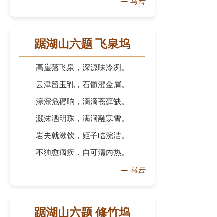
—
马云
踞湖山六题 飞泉坞
高崖落飞泉，深源味冷冽。
云津留玉乳，石髓澄金屑。
淙淙危磴响，滴滴苍藓缺。
溅沫洒明珠，满涧融寒雪。
岩夫就漱饮，姬子临浣洁。
不独愈痼疾，自可清内热。
—
马云
踞湖山六题 修竹坞