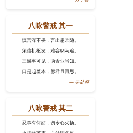
八咏警戒 其一
慎言浑不畏，言出患常随。
须信机枢发，难容驷马追。
三缄事可见，两舌业当知。
口是起羞本，愿君且再思。
—
吴处厚
八咏警戒 其二
忍事有何妨，勿令心火扬。