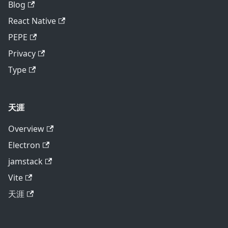
Blog
React Native
PEPE
Privacy
Type
天涯
Overview
Electron
jamstack
Vite
天涯