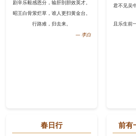
剧辛乐毅感恩分，输肝剖胆效英才。
君不见吴
昭王白骨萦烂草，谁人更扫黄金台。
行路难，归去来。
且乐生前
—
李白
春日行
前有