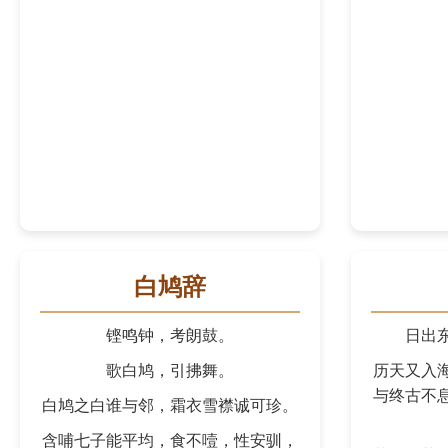
白鸠辞
铿鸣钟，考朗鼓。
日出
歌白鸠，引拂舞。
历天又入
与终古不
白鸠之白谁与邻，霜衣雪襟诚可珍。
含哺七子能平均，食不噎，性安驯，