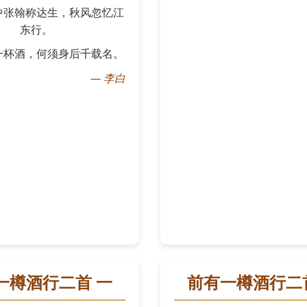
中张翰称达生，秋风忽忆江
东行。
一杯酒，何须身后千载名。
—
李白
一樽酒行二首 一
前有一樽酒行二