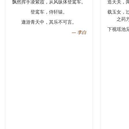
飘然挥手凌紫霞，从风纵体登鸾车。
造天关，
登鸾车，侍轩辕。
载玉女，
之药
遨游青天中，其乐不可言。
下视瑶池
—
李白