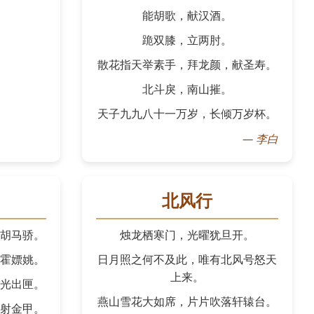
能胡歌，献汉酒。
跪双膝，立两肘。
散花指天举素手，拜龙颜，献圣寿。
北斗戾，南山摧。
天子九九八十一万岁，长倾万岁杯。
—
李白
北风行
胡马骄。
烛龙栖寒门，光曜犹旦开。
霍嫖姚。
日月照之何不及此，唯有北风号怒天
上来。
光出匣。
燕山雪花大如席，片片吹落轩辕台。
射金甲。