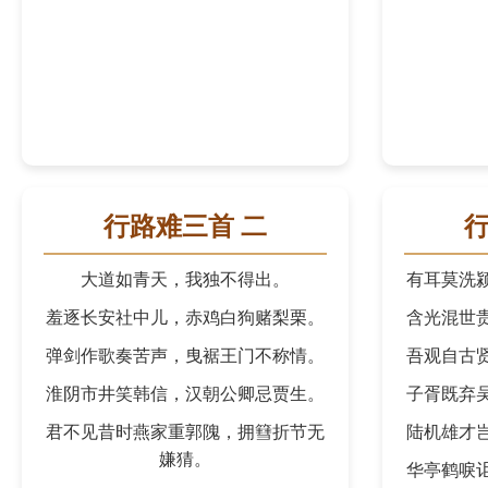
行路难三首 二
行
大道如青天，我独不得出。
有耳莫洗
羞逐长安社中儿，赤鸡白狗赌梨栗。
含光混世
弹剑作歌奏苦声，曳裾王门不称情。
吾观自古
淮阴市井笑韩信，汉朝公卿忌贾生。
子胥既弃
君不见昔时燕家重郭隗，拥篲折节无
陆机雄才
嫌猜。
华亭鹤唳