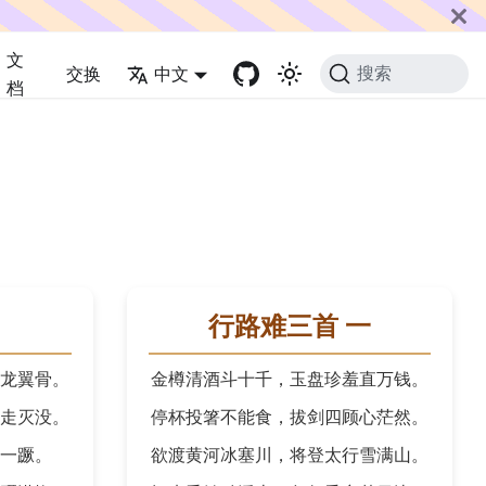
文
交换
中文
搜索
档
行路难三首 一
龙翼骨。
金樽清酒斗十千，玉盘珍羞直万钱。
走灭没。
停杯投箸不能食，拔剑四顾心茫然。
一蹶。
欲渡黄河冰塞川，将登太行雪满山。