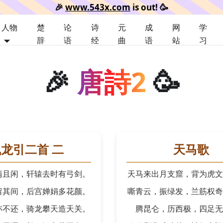
🎉️
www.543x.com
is out!
🥳️
人物
楚
论
诗
元
成
网
学
辞
语
经
曲
语
站
习
🎉
唐詩2
🥳
龙引二首 二
天马歌
清且闲，轩辕去时有弓剑。
天马来出月支窟，背为虎文
留其间，后宫婵娟多花颜。
嘶青云，振绿发，兰筋权奇
亦不还，骑龙攀天造天关。
腾昆仑，历西极，四足无