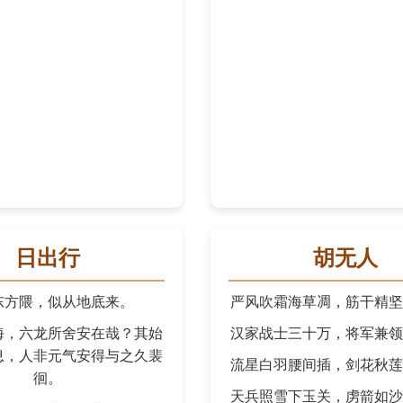
日出行
胡无人
东方隈，似从地底来。
严风吹霜海草凋，筋干精坚
海，六龙所舍安在哉？其始
汉家战士三十万，将军兼领
息，人非元气安得与之久裴
流星白羽腰间插，剑花秋莲
徊。
天兵照雪下玉关，虏箭如沙