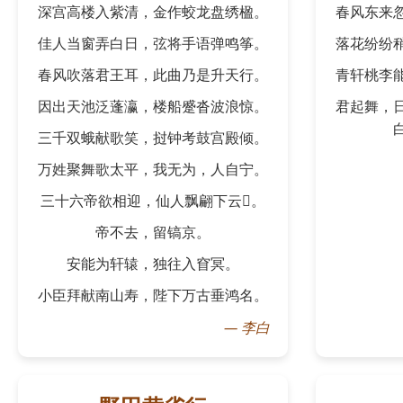
深宫高楼入紫清，金作蛟龙盘绣楹。
春风东来
佳人当窗弄白日，弦将手语弹鸣筝。
落花纷纷
春风吹落君王耳，此曲乃是升天行。
青轩桃李
因出天池泛蓬瀛，楼船蹙沓波浪惊。
君起舞，
三千双蛾献歌笑，挝钟考鼓宫殿倾。
万姓聚舞歌太平，我无为，人自宁。
三十六帝欲相迎，仙人飘翩下云𫐌。
帝不去，留镐京。
安能为轩辕，独往入窅冥。
小臣拜献南山寿，陛下万古垂鸿名。
—
李白