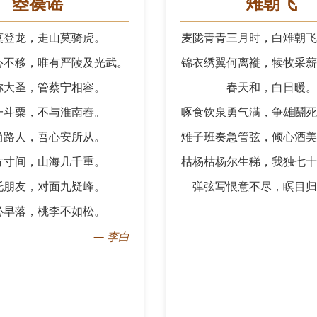
箜篌谣
雉朝飞
莫登龙，走山莫骑虎。
麦陇青青三月时，白雉朝飞
心不移，唯有严陵及光武。
锦衣绣翼何离褷，犊牧采薪
称大圣，管蔡宁相容。
春天和，白日暖。
一斗粟，不与淮南舂。
啄食饮泉勇气满，争雄鬬死
尚路人，吾心安所从。
雉子班奏急管弦，倾心酒美
方寸间，山海几千重。
枯杨枯杨尔生稊，我独七十
托朋友，对面九疑峰。
弹弦写恨意不尽，瞑目归
必早落，桃李不如松。
—
李白