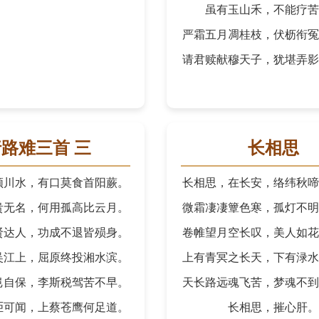
虽有玉山禾，不能疗苦
严霜五月凋桂枝，伏枥衔冤
请君赎献穆天子，犹堪弄影
路难三首 三
长相思
颍川水，有口莫食首阳蕨。
长相思，在长安，络纬秋啼
贵无名，何用孤高比云月。
微霜凄凄簟色寒，孤灯不明
贤达人，功成不退皆殒身。
卷帷望月空长叹，美人如花
吴江上，屈原终投湘水滨。
上有青冥之长天，下有渌水
岂自保，李斯税驾苦不早。
天长路远魂飞苦，梦魂不到
讵可闻，上蔡苍鹰何足道。
长相思，摧心肝。