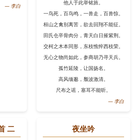
他人于此举铭旌。
—
李白
一鸟死，百鸟鸣，一兽走，百兽惊。
桓山之禽别离苦，欲去回翔不能征。
田氏仓卒骨肉分，青天白日摧紫荆。
交柯之木本同形，东枝憔悴西枝荣。
无心之物尚如此，参商胡乃寻天兵。
孤竹延陵，让国扬名。
高风缅邈，颓波激清。
尺布之谣，塞耳不能听。
—
李白
首 二
夜坐吟