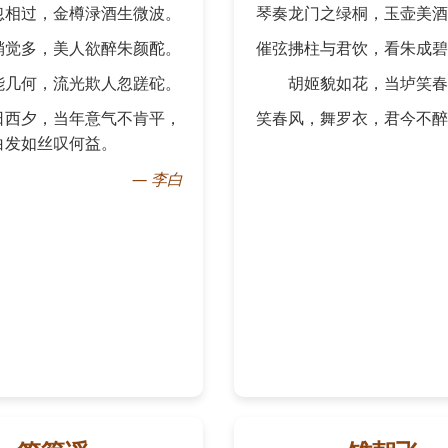
忽相过，金樽渌酒生微波。
琴奏龙门之绿桐，玉壶美酒
稍觉多，美人欲醉朱颜酡。
催弦拂柱与君饮，看朱成碧
能几何，流光欺人忽蹉砣。
胡姬貌如花，当垆笑春
日西夕，当年意气不肯平，
笑春风，舞罗衣，君今不醉
白发如丝叹何益。
—
李白