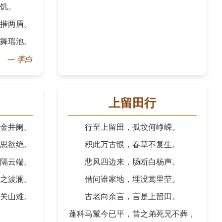
饥。
摧两眉。
舞瑶池。
—
李白
上留田行
金井阑。
行至上留田，孤坟何峥嵘。
思欲绝。
积此万古恨，春草不复生。
隔云端。
悲风四边来，肠断白杨声。
之波澜。
借问谁家地，埋没蒿里茔。
关山难。
古老向余言，言是上留田。
蓬科马鬣今已平，昔之弟死兄不葬，