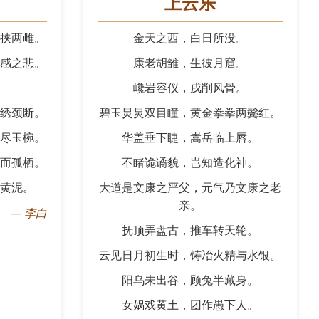
上云乐
挟两雌。
金天之西，白日所没。
感之悲。
康老胡雏，生彼月窟。
巉岩容仪，戌削风骨。
绣颈断。
碧玉炅炅双目瞳，黄金拳拳两鬓红。
尽玉椀。
华盖垂下睫，嵩岳临上唇。
而孤栖。
不睹诡谲貌，岂知造化神。
黄泥。
大道是文康之严父，元气乃文康之老
亲。
—
李白
抚顶弄盘古，推车转天轮。
云见日月初生时，铸冶火精与水银。
阳乌未出谷，顾兔半藏身。
女娲戏黄土，团作愚下人。