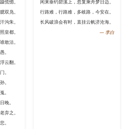
蹑慌惚。
闲来垂钓碧溪上，忽复乘舟梦日边。
臆双凫。
行路难，行路难，多岐路，今安在。
汗沟朱。
长风破浪会有时，直挂云帆济沧海。
照皇都。
—
李白
谁敢沽。
愚。
浮云翻。
门。
孙。
嵬。
日晚。
老弃之。
悲。