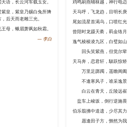
闻天语，长云河车载玉女。
鸡鸣刷燕晡秣越，神行电迈
过紫皇，紫皇乃赐白兔所𢭏
天马呼，飞龙趋，目明长庚
方，后天而老雕三光。
尾如流星首渴乌，口喷红光
见王母，蛾眉萧飒如秋霜。
曾陪时龙蹑天衢，羁金络月
—
李白
逸气棱棱凌九区，白璧如山
回头笑紫燕，但觉尔辈
天马奔，恋君轩，駷跃惊矫
万里足踯躅，遥瞻阊阖
不逢寒风子，谁采逸景
白云在青天，丘陵远崔
盐车上峻坂，倒行逆施畏
伯乐翦拂中道遗，少尽其力
愿逢田子方，恻然为我