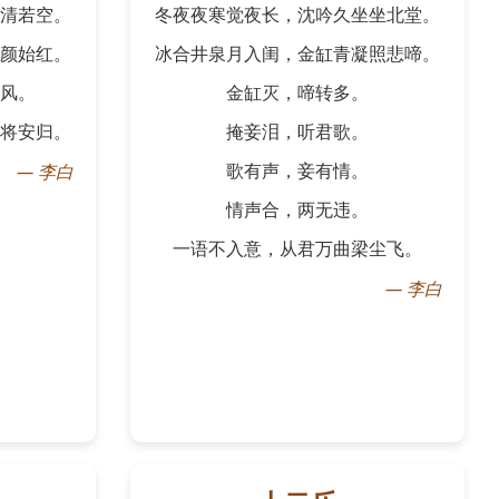
清若空。
冬夜夜寒觉夜长，沈吟久坐坐北堂。
颜始红。
冰合井泉月入闺，金缸青凝照悲啼。
风。
金缸灭，啼转多。
将安归。
掩妾泪，听君歌。
歌有声，妾有情。
—
李白
情声合，两无违。
一语不入意，从君万曲梁尘飞。
—
李白