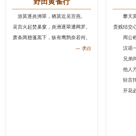
野田黄雀行
游莫逐炎洲翠，栖莫近吴宫燕。
攀天
吴宫火起焚巢窠，炎洲逐翠遭网罗。
贵贱结交
萧条两翅蓬蒿下，纵有鹰鹯奈若何。
周公
汉谣
—
李白
兄弟
他人
轻言
开花