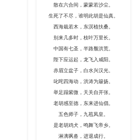
散在六合间，蒙蒙若沙尘。
生死了不尽，谁明此胡是仙真。
西海栽若木，东溟植扶桑。
别来几多时，枝叶万里长。
中国有七圣，半路颓洪荒。
陛下应运起，龙飞入咸阳。
赤眉立盆子，白水兴汉光。
叱咤四海动，洪涛为簸扬。
举足蹋紫微，天关自开张。
老胡感至德，东来进仙倡。
五色师子，九苞凤皇。
是老胡鸡犬，鸣舞飞帝乡。
淋漓飒沓，进退成行。