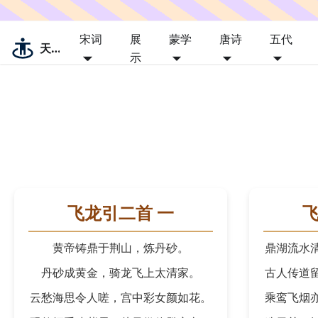
宋词
展
蒙学
唐诗
五代
天涯
示
飞龙引二首 一
飞
黄帝铸鼎于荆山，炼丹砂。
鼎湖流水
丹砂成黄金，骑龙飞上太清家。
古人传道
云愁海思令人嗟，宫中彩女颜如花。
乘鸾飞烟